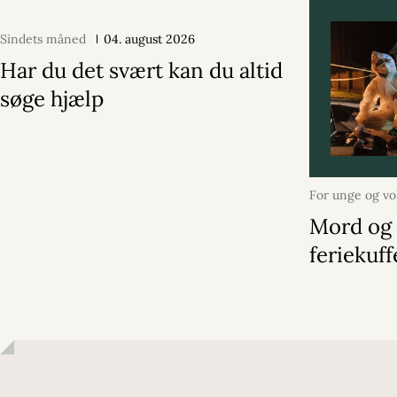
Sindets måned
04. august 2026
Har du det svært kan du altid
søge hjælp
For unge og v
2026
Mord og 
feriekuf