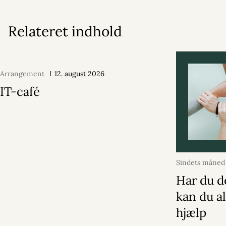
Relateret indhold
Arrangement
12. august 2026
IT-café
Sindets måned
2026
Har du d
kan du al
hjælp