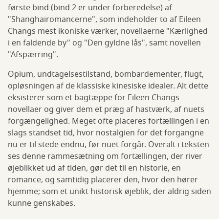
første bind (bind 2 er under forberedelse) af
"Shanghairomancerne", som indeholder to af Eileen
Changs mest ikoniske værker, novellaerne "Kærlighed
i en faldende by" og "Den gyldne lås", samt novellen
"Afspærring".
Opium, undtagelsestilstand, bombardementer, flugt,
opløsningen af de klassiske kinesiske idealer. Alt dette
eksisterer som et bagtæppe for Eileen Changs
novellaer og giver dem et præg af hastværk, af nuets
forgængelighed. Meget ofte placeres fortællingen i en
slags standset tid, hvor nostalgien for det forgangne
nu er til stede endnu, før nuet forgår. Overalt i teksten
ses denne rammesætning om fortællingen, der river
øjeblikket ud af tiden, gør det til en historie, en
romance, og samtidig placerer den, hvor den hører
hjemme; som et unikt historisk øjeblik, der aldrig siden
kunne genskabes.