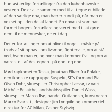
hudløst ærlige fortællinger fra den københavnske
vestegn. De er alle sammen med til at tegne et billede
af den særlige dna, man bærer rundt på, når man er
vokset op i den del af landet. En opvækst som har
formet bogens fortællere og været med til at gøre
dem til de mennesker, de er i dag.
Det er fortællinger om at blive til noget - måske på
trods af sit ophav - om livsmod, fightervilje, om at stå
ved, hvem man er, og hvor man kommer fra - og om at
være stolt af Vestegnen - på godt og ondt.
Mød rapkometen Tessa, Jonathan Elkær fra Phlake,
den ikoniske rapgruppe Suspekt, SF's formand Pia
Olsen Dyhr, skuespiller Christopher Læssø, tv-vært
Michèle Bellaiche, landsholdsspiller Daniel Wass,
skuespiller Marco Ilsø, bandet Outlandish, kunstneren
Marco Evaristti, designer Jim Lyngvild og kommerciel
direktør for AC Milan, Casper Stylsvig.