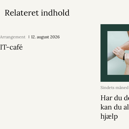
Relateret indhold
Arrangement
12. august 2026
IT-café
Sindets måned
2026
Har du d
kan du al
hjælp