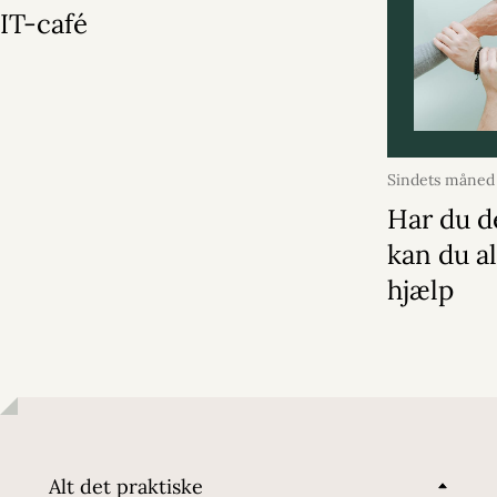
IT-café
Sindets måned
2026
Har du d
kan du al
hjælp
Alt det praktiske