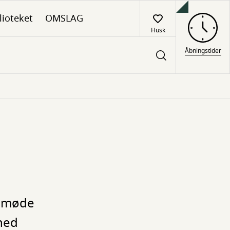
lioteket
OMSLAG
Husk
Åbningstider
l møde
hed