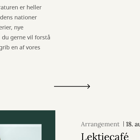
aturen er heller
rdens nationer
erier, nye
 du gerne vil forstå
grib en af vores
Arrangement
18. 
Lektiecafé