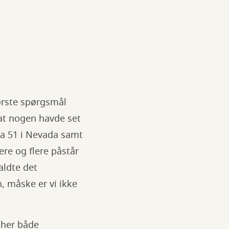
tørste spørgsmål
 at nogen havde set
ea 51 i Nevada samt
re og flere påstår
aldte det
 måske er vi ikke
r her både