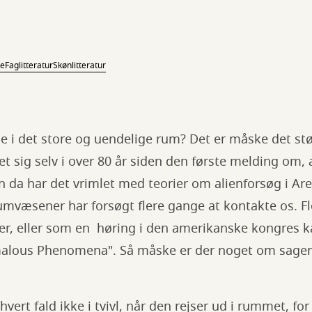
ne
Faglitteratur
Skønlitteratur
de i det store og uendelige rum? Det er måske det s
et sig selv i over 80 år siden den første melding om,
n da har det vrimlet med teorier om alienforsøg i Ar
mvæsener har forsøgt flere gange at kontakte os. Fle
er, eller som en høring i den amerikanske kongres k
alous Phenomena". Så måske er der noget om sagen,
hvert fald ikke i tvivl, når den rejser ud i rummet, fo