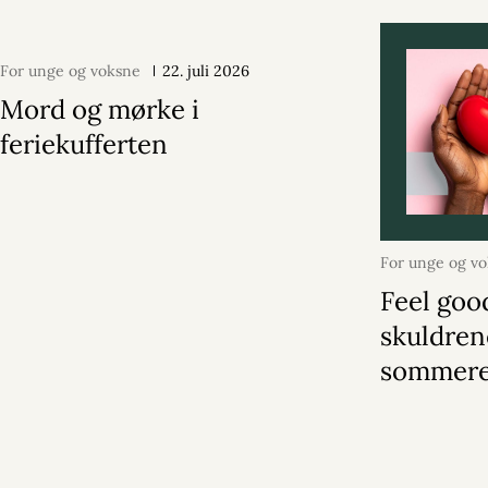
For unge og voksne
22. juli 2026
Mord og mørke i
feriekufferten
For unge og v
2026
Feel goo
skuldren
sommer