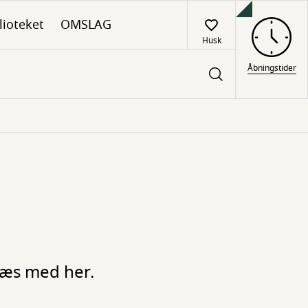
lioteket
OMSLAG
Husk
Åbningstider
 læs med her.