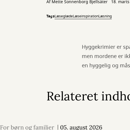
Af
Mette Sonnenborg Bjellsäter
18. marts
Tags
Læseglæde
Læseinspiration
Læsning
Hyggekrimier er sp
men mordene er ikk
en hyggelig og måsk
Relateret indh
For børn og familier
05. august 2026