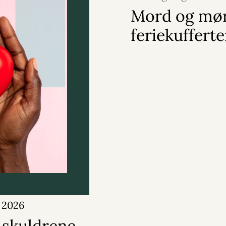
Mord og mør
feriekuffert
i 2026
 skuldrene