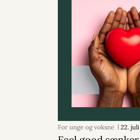
For unge og voksne
22. jul
Feel good sænker