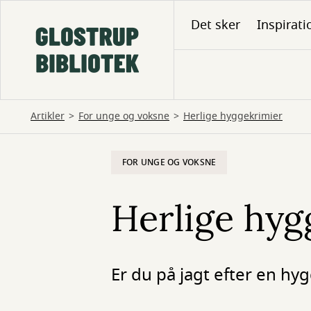
Gå
Det sker
Inspirati
til
hovedindhold
Artikler
For unge og voksne
Herlige hyggekrimier
FOR UNGE OG VOKSNE
Herlige hyg
Er du på jagt efter en hy