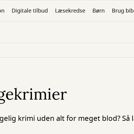
on
Digitale tilbud
Læsekredse
Børn
Brug bib
gekrimier
ggelig krimi uden alt for meget blod? Så