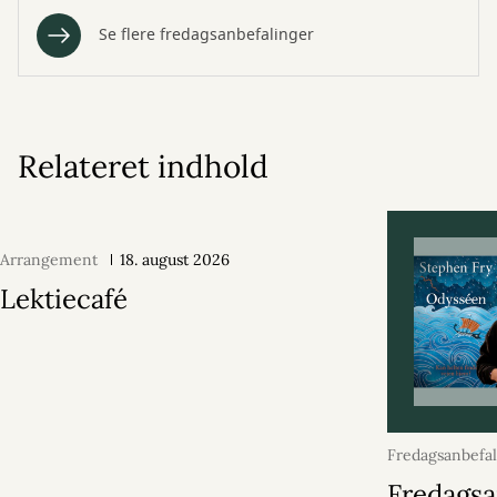
Se flere fredagsanbefalinger
Relateret indhold
Arrangement
18. august 2026
Lektiecafé
Fredagsanbefa
juni 2026
Fredagsa