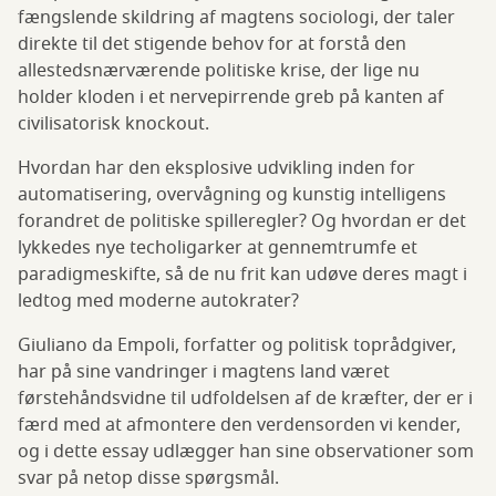
fængslende skildring af magtens sociologi, der taler
direkte til det stigende behov for at forstå den
allestedsnærværende politiske krise, der lige nu
holder kloden i et nervepirrende greb på kanten af
civilisatorisk knockout.
Hvordan har den eksplosive udvikling inden for
automatisering, overvågning og kunstig intelligens
forandret de politiske spilleregler? Og hvordan er det
lykkedes nye techoligarker at gennemtrumfe et
paradigmeskifte, så de nu frit kan udøve deres magt i
ledtog med moderne autokrater?
Giuliano da Empoli, forfatter og politisk toprådgiver,
har på sine vandringer i magtens land været
førstehåndsvidne til udfoldelsen af de kræfter, der er i
færd med at afmontere den verdensorden vi kender,
og i dette essay udlægger han sine observationer som
svar på netop disse spørgsmål.