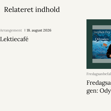
Relateret indhold
Arrangement
18. august 2026
Lektiecafé
Fredagsanbefa
juni 2026
Fredagsa
gen: Od