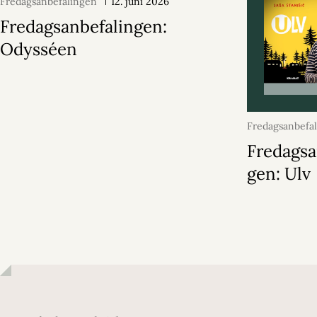
Fredagsanbefalingen
12. juni 2026
Fredagsanbefalingen:
Odysséen
Fredagsanbefa
juni 2026
Fredagsa
gen: Ulv