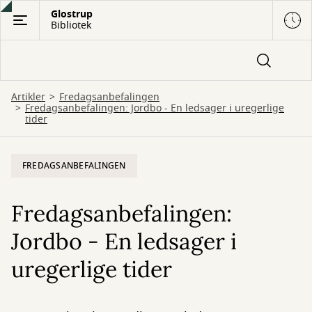
Gå
Glostrup
Bibliotek
til
hovedindhold
Artikler
Fredagsanbefalingen
Fredagsanbefalingen: Jordbo - En ledsager i uregerlige
tider
FREDAGSANBEFALINGEN
Fredagsanbefalingen:
Jordbo - En ledsager i
uregerlige tider