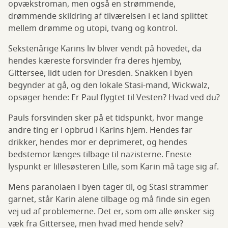
opvækstroman, men også en strømmende,
drømmende skildring af tilværelsen i et land splittet
mellem drømme og utopi, tvang og kontrol.
Sekstenårige Karins liv bliver vendt på hovedet, da
hendes kæreste forsvinder fra deres hjemby,
Gittersee, lidt uden for Dresden. Snakken i byen
begynder at gå, og den lokale Stasi-mand, Wickwalz,
opsøger hende: Er Paul flygtet til Vesten? Hvad ved du?
Pauls forsvinden sker på et tidspunkt, hvor mange
andre ting er i opbrud i Karins hjem. Hendes far
drikker, hendes mor er deprimeret, og hendes
bedstemor længes tilbage til nazisterne. Eneste
lyspunkt er lillesøsteren Lille, som Karin må tage sig af.
Mens paranoiaen i byen tager til, og Stasi strammer
garnet, står Karin alene tilbage og må finde sin egen
vej ud af problemerne. Det er, som om alle ønsker sig
væk fra Gittersee, men hvad med hende selv?