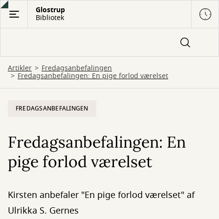
Gå
Glostrup
Bibliotek
til
hovedindhold
Artikler
Fredagsanbefalingen
Fredagsanbefalingen: En pige forlod værelset
FREDAGSANBEFALINGEN
Fredagsanbefalingen: En
pige forlod værelset
Kirsten anbefaler "En pige forlod værelset" af
Ulrikka S. Gernes