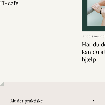
IT-café
Sindets måned
2026
Har du d
kan du al
hjælp
Alt det praktiske