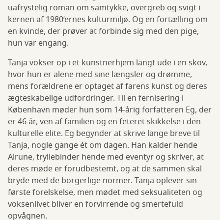
uafrystelig roman om samtykke, overgreb og svigt i
kernen af 1980’ernes kulturmiljø. Og en fortælling om
en kvinde, der prøver at forbinde sig med den pige,
hun var engang.
Tanja vokser op i et kunstnerhjem langt ude i en skov,
hvor hun er alene med sine længsler og drømme,
mens forældrene er optaget af farens kunst og deres
ægteskabelige udfordringer. Til en fernisering i
København møder hun som 14-årig forfatteren Eg, der
er 46 år, ven af familien og en feteret skikkelse i den
kulturelle elite. Eg begynder at skrive lange breve til
Tanja, nogle gange ét om dagen. Han kalder hende
Alrune, tryllebinder hende med eventyr og skriver, at
deres møde er forudbestemt, og at de sammen skal
bryde med de borgerlige normer. Tanja oplever sin
første forelskelse, men mødet med seksualiteten og
voksenlivet bliver en forvirrende og smertefuld
opvågnen.