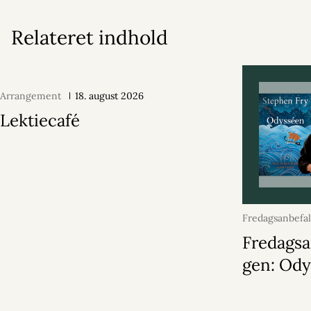
Relateret indhold
Arrangement
18. august 2026
Lektiecafé
Fredagsanbefa
juni 2026
Fredagsa
gen: Od