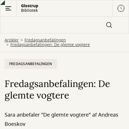
Gå
Glostrup
Bibliotek
til
hovedindhold
Artikler
Fredagsanbefalingen
Fredagsanbefalingen: De glemte vogtere
FREDAGSANBEFALINGEN
Fredagsanbefalingen: De
glemte vogtere
Sara anbefaler "De glemte vogtere" af Andreas
Boeskov