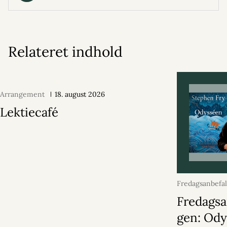
Relateret indhold
Arrangement
18. august 2026
Lektiecafé
Fredagsanbefa
juni 2026
Fredagsa
gen: Od