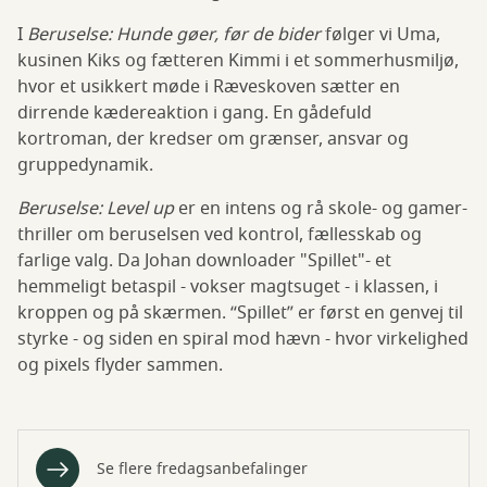
I
Beruselse: Hunde gøer, før de bider
følger vi Uma,
kusinen Kiks og fætteren Kimmi i et sommerhusmiljø,
hvor et usikkert møde i Ræveskoven sætter en
dirrende kædereaktion i gang. En gådefuld
kortroman, der kredser om grænser, ansvar og
gruppedynamik.
Beruselse: Level up
er en intens og rå skole- og gamer-
thriller om beruselsen ved kontrol, fællesskab og
farlige valg. Da Johan downloader "Spillet"- et
hemmeligt betaspil - vokser magtsuget - i klassen, i
kroppen og på skærmen. “Spillet” er først en genvej til
styrke - og siden en spiral mod hævn - hvor virkelighed
og pixels flyder sammen.
Se flere fredagsanbefalinger