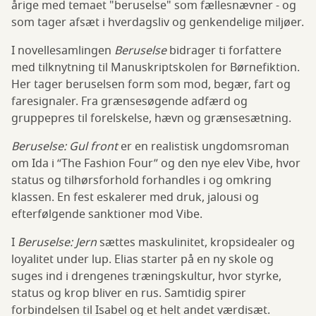
årige med temaet "beruselse" som fællesnævner - og
som tager afsæt i hverdagsliv og genkendelige miljøer.
I novellesamlingen
Beruselse
bidrager ti forfattere
med tilknytning til Manuskriptskolen for Børnefiktion.
Her tager beruselsen form som mod, begær, fart og
faresignaler. Fra grænsesøgende adfærd og
gruppepres til forelskelse, hævn og grænsesætning.
Beruselse: Gul front
er en realistisk ungdomsroman
om Ida i “The Fashion Four” og den nye elev Vibe, hvor
status og tilhørsforhold forhandles i og omkring
klassen. En fest eskalerer med druk, jalousi og
efterfølgende sanktioner mod Vibe.
I
Beruselse: Jern
sættes maskulinitet, kropsidealer og
loyalitet under lup. Elias starter på en ny skole og
suges ind i drengenes træningskultur, hvor styrke,
status og krop bliver en rus. Samtidig spirer
forbindelsen til Isabel og et helt andet værdisæt.