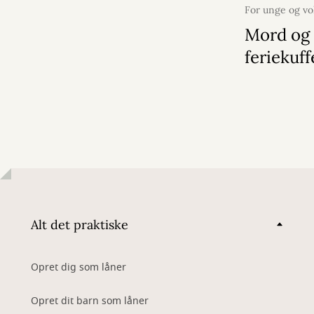
For unge og v
2026
Mord og 
feriekuf
Alt det praktiske
Opret dig som låner
Opret dit barn som låner