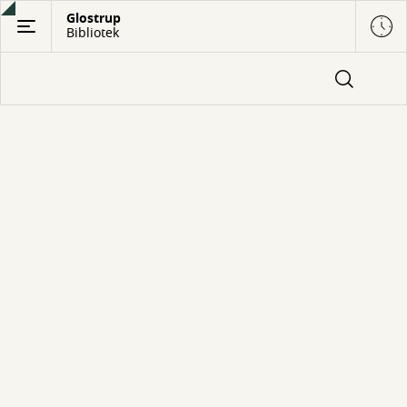
Gå
Glostrup
Bibliotek
til
hovedindhold