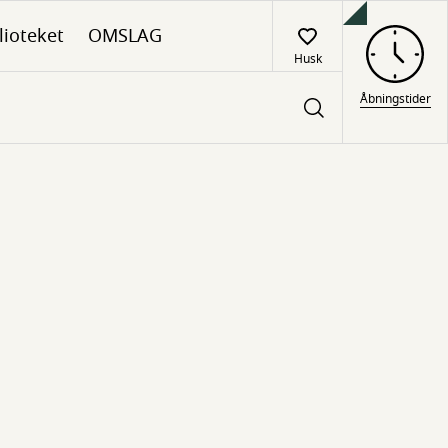
lioteket
OMSLAG
Husk
Åbningstider