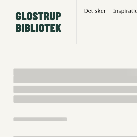
Gå
Det sker
Inspirati
til
hovedindhold