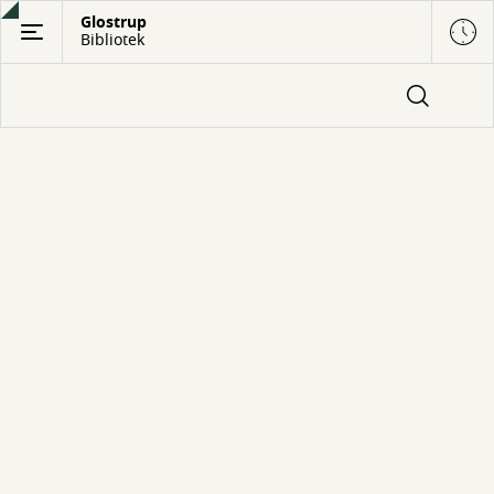
Gå
Glostrup
Bibliotek
til
hovedindhold