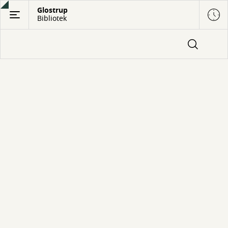
Gå
Glostrup
Bibliotek
til
hovedindhold