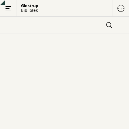
Gå
Glostrup
Bibliotek
til
hovedindhold