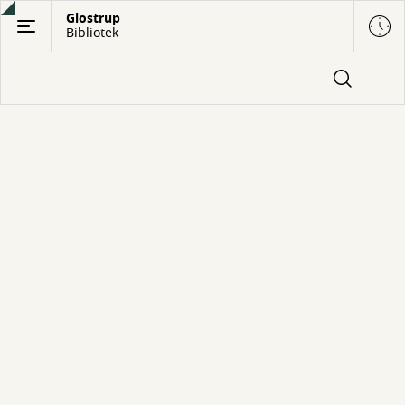
Gå
Glostrup
Bibliotek
til
hovedindhold