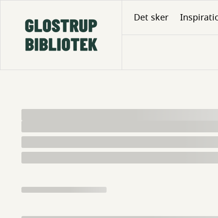
Gå
Det sker
Inspirati
til
hovedindhold