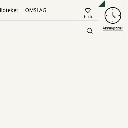
lioteket
OMSLAG
Husk
Åbningstider