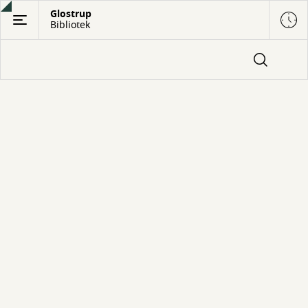
Gå
Glostrup
Bibliotek
til
hovedindhold