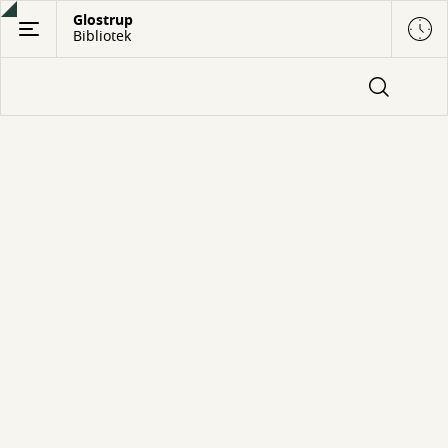
Gå
Glostrup
Bibliotek
til
hovedindhold