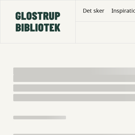
Gå
Det sker
Inspirati
til
hovedindhold