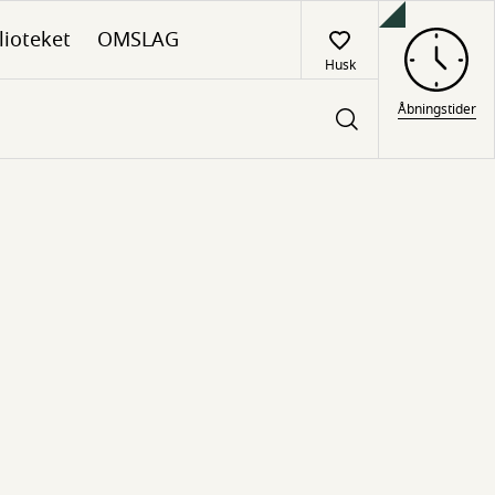
lioteket
OMSLAG
Husk
Åbningstider