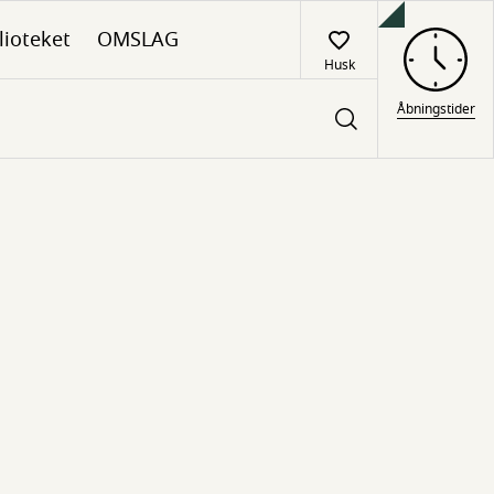
lioteket
OMSLAG
Husk
Åbningstider