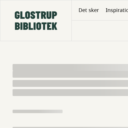
Gå
Det sker
Inspirati
til
hovedindhold