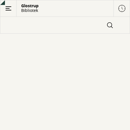
Gå
Glostrup
Bibliotek
til
hovedindhold