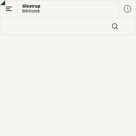
Gå
Glostrup
Bibliotek
til
hovedindhold