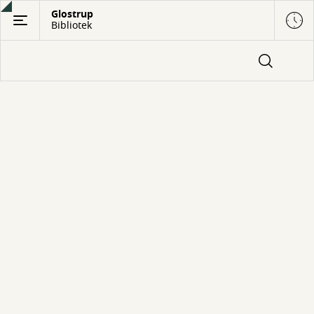
Gå
Glostrup
Bibliotek
til
hovedindhold