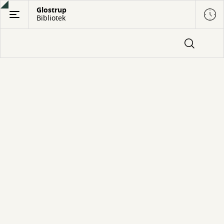
Gå
Glostrup
Bibliotek
til
hovedindhold