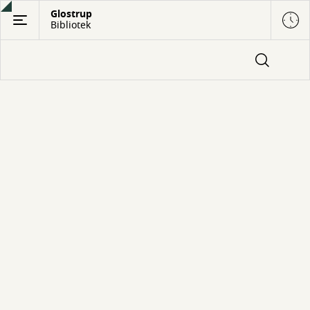
Gå
Glostrup
Bibliotek
til
hovedindhold