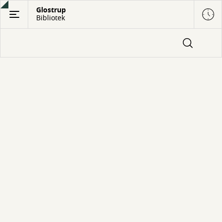
Gå
Glostrup
Bibliotek
til
hovedindhold