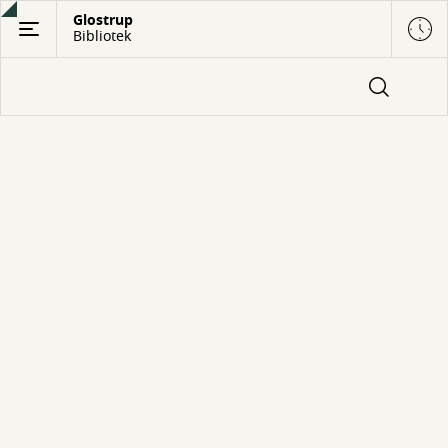
Gå
Glostrup
Bibliotek
til
hovedindhold