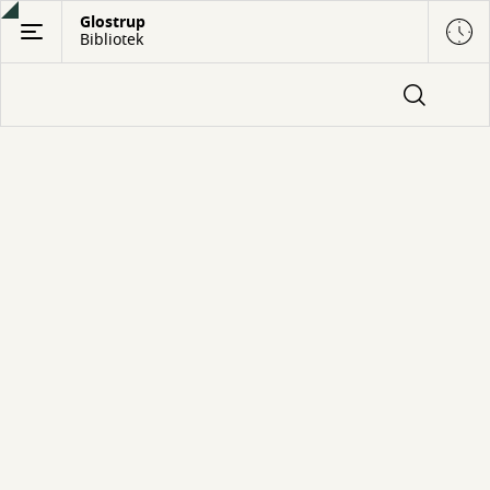
Gå
Glostrup
Bibliotek
til
hovedindhold