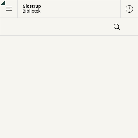
Gå
Glostrup
Bibliotek
til
hovedindhold