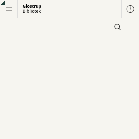
Gå
Glostrup
Bibliotek
til
hovedindhold