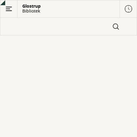
Gå
Glostrup
Bibliotek
til
hovedindhold