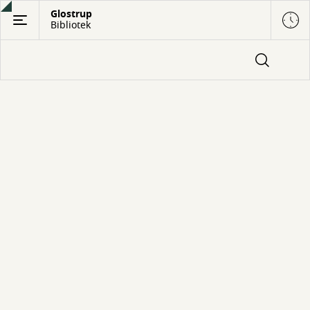
Gå
Glostrup
Bibliotek
til
hovedindhold