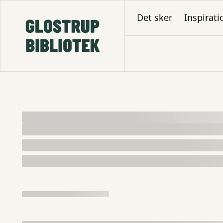
Gå
Det sker
Inspirati
til
hovedindhold