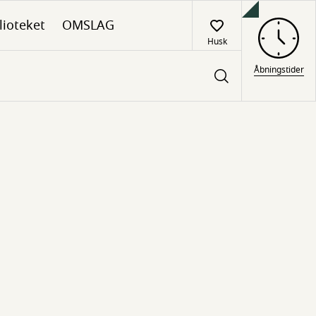
lioteket
OMSLAG
Husk
Åbningstider